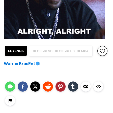
LEYENDA
● GIF en SD
● GIF en HD
● MP4
WarnerBrosEnt