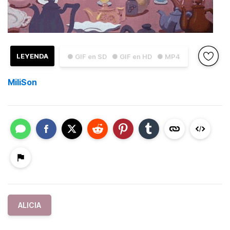
LEYENDA
● GIF en SD
● GIF en HD
● MP4
MiliSon
ALICIA