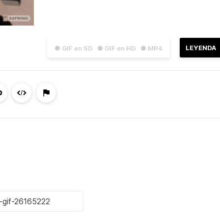
LEYENDA
● GIF en SD
● GIF en HD
● MP4