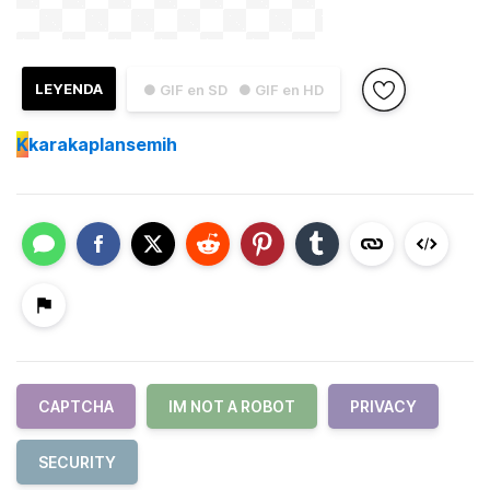
LEYENDA
● GIF en SD
● GIF en HD
K
karakaplansemih
CAPTCHA
IM NOT A ROBOT
PRIVACY
SECURITY