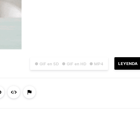
LEYENDA
● GIF en SD
● GIF en HD
● MP4