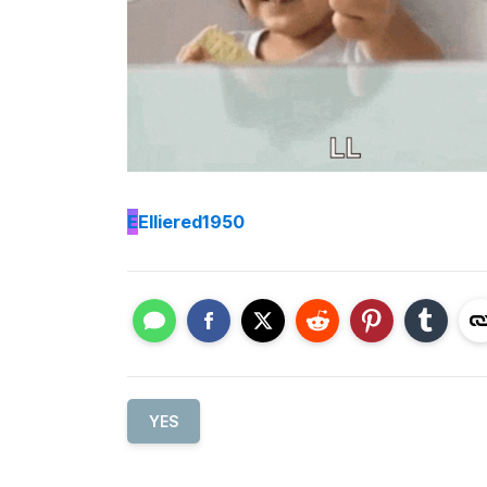
E
Elliered1950
YES