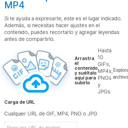
MP4
Si te ayuda a expresarte, este es el lugar indicado.
Además, si necesitas hacer ajustes en el
contenido, puedes recortarlo y agregar leyendas
antes de compartirlo.
Hasta
10
Arrastra
el
GIFs,
contenido
Explor
MP4s,
y suéltalo
archiv
aquí para
PNGs
subirlo
y
JPGs
Carga de URL
Cualquier URL de GIF, MP4, PNG o JPG