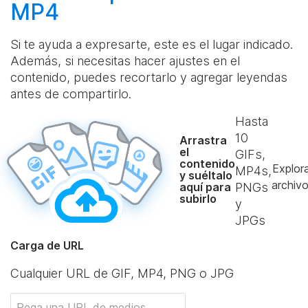
MP4
Si te ayuda a expresarte, este es el lugar indicado.
Además, si necesitas hacer ajustes en el
contenido, puedes recortarlo y agregar leyendas
antes de compartirlo.
Hasta
10
Arrastra
el
GIFs,
contenido
Explor
MP4s,
y suéltalo
archiv
aquí para
PNGs
subirlo
y
JPGs
Carga de URL
Cualquier URL de GIF, MP4, PNG o JPG