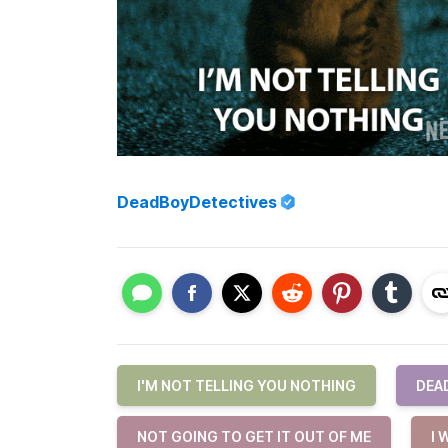
DeadBoyDetectives
I'M NOT TELLING YOU NOTHING
DEA
NOT GOING TO GET IT OUT OF ME
I 