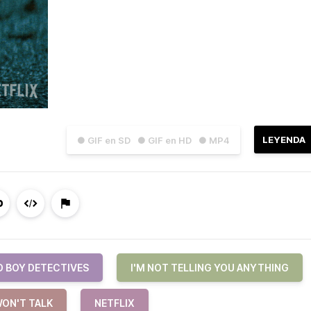
LEYENDA
● GIF en SD
● GIF en HD
● MP4
D BOY DETECTIVES
I'M NOT TELLING YOU ANYTHING
WON'T TALK
NETFLIX