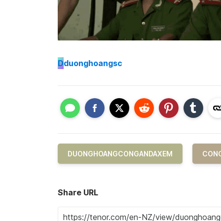
D
duonghoangsc
DUONGHOANGCONGANDAXEM
CONG
Share URL