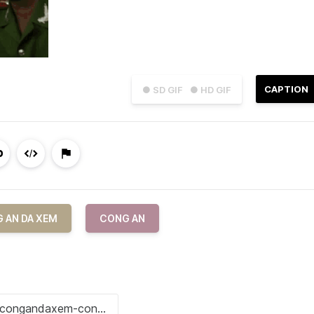
CAPTION
● SD GIF
● HD GIF
 AN DA XEM
CONG AN