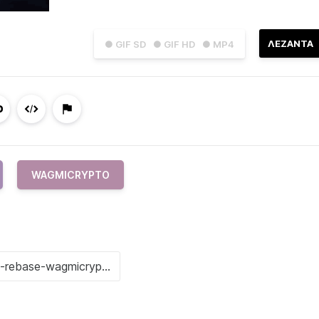
ΛΕΖΑΝΤΑ
● GIF SD
● GIF HD
● MP4
WAGMICRYPTO