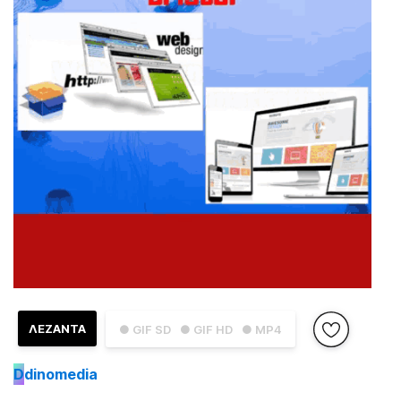
ΛΕΖΑΝΤΑ
● GIF SD
● GIF HD
● MP4
D
dinomedia