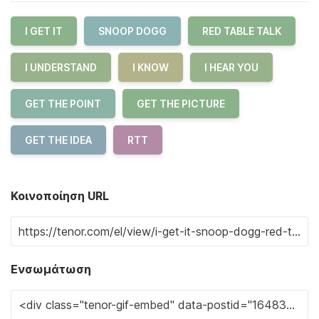
I GET IT
SNOOP DOGG
RED TABLE TALK
I UNDERSTAND
I KNOW
I HEAR YOU
GET THE POINT
GET THE PICTURE
GET THE IDEA
RTT
Κοινοποίηση URL
Ενσωμάτωση