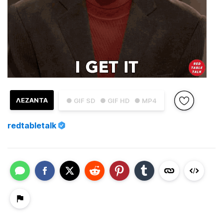
ΛΕΖΑΝΤΑ
● GIF SD
● GIF HD
● MP4
redtabletalk