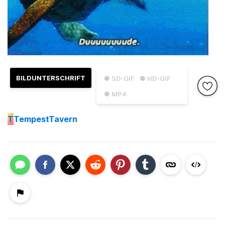
BILDUNTERSCHRIFT
● SD-GIF
● HD-GIF
● MP4
T
TempestTavern