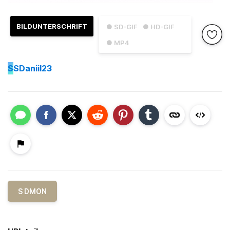
BILDUNTERSCHRIFT
● SD-GIF
● HD-GIF
● MP4
S
SDaniil23
S DMON