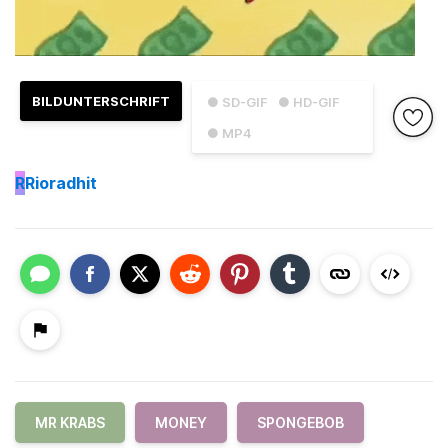
BILDUNTERSCHRIFT
● SD-GIF
● HD-GIF
● MP4
R
Rioradhit
MR KRABS
MONEY
SPONGEBOB