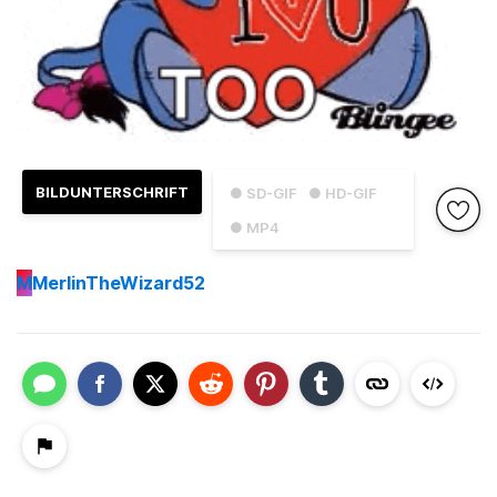
BILDUNTERSCHRIFT
● SD-GIF
● HD-GIF
● MP4
M
MerlinTheWizard52