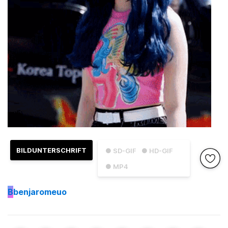
BILDUNTERSCHRIFT
● SD-GIF
● HD-GIF
● MP4
B
benjaromeuo