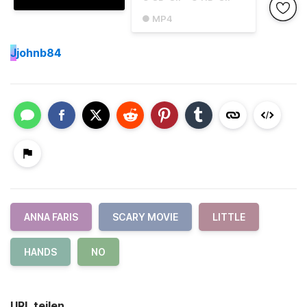
● MP4
J
johnb84
ANNA FARIS
SCARY MOVIE
LITTLE
HANDS
NO
URL teilen