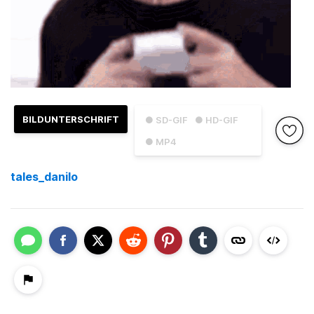
BILDUNTERSCHRIFT
● SD-GIF
● HD-GIF
● MP4
tales_danilo