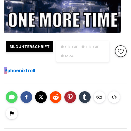
BILDUNTERSCHRIFT
● SD-GIF
● HD-GIF
● MP4
P
phoenixtroll