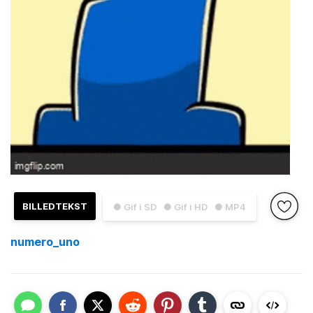
BILLEDTEKST
● Gif i SD
● Gif i HD
● MP4
numero_uno