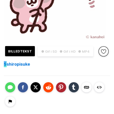
BILLEDTEKST
● Gif i SD
● Gif i HD
● MP4
S
shiropisuke