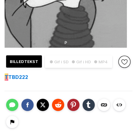
BILLEDTEKST
● Gif i SD
● Gif i HD
● MP4
T
TBD222