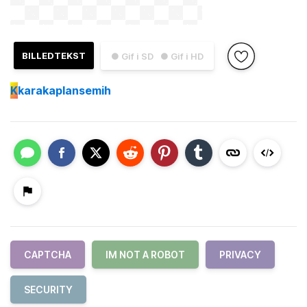
BILLEDTEKST
● Gif i SD
● Gif i HD
K
karakaplansemih
CAPTCHA
IM NOT A ROBOT
PRIVACY
SECURITY