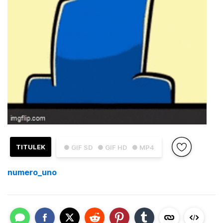
TITULEK
● GIF SD
● GIF HD
● MP4
numero_uno