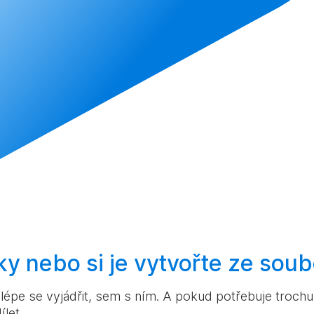
ky nebo si je
vytvořte
ze soub
pe se vyjádřit, sem s ním. A pokud potřebuje trochu v
ílet.