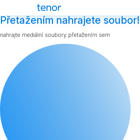
Přetažením nahrajete soubor!
nahrajte mediální soubory přetažením sem