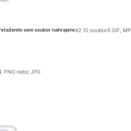
řetažením sem soubor nahrajete
Až
10
souborů GIF, MP
P4, PNG nebo JPG