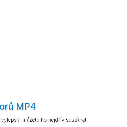
orů MP4
ylepšit, můžete ho nejdřív sestříhat,