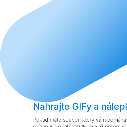
Nahrajte
GIFy a nálep
Pokud máte soubor, který vám pomáhá lé
oříznout a opatřit titulkem a až potom sd