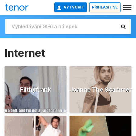
VYTVOŘIT
PŘIHLÁSIT SE
Internet
Filthyfrank
Joanne The Scammer