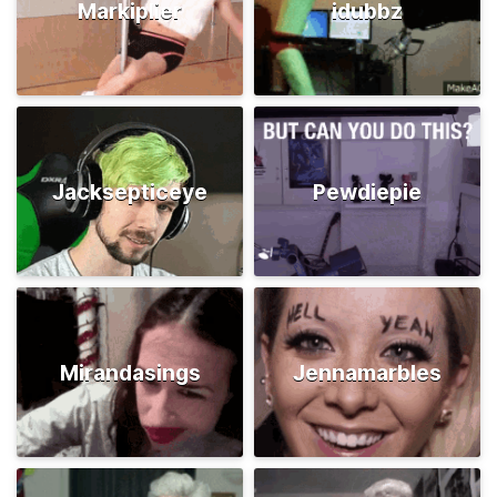
Markiplier
idubbz
Jacksepticeye
Pewdiepie
Mirandasings
Jennamarbles