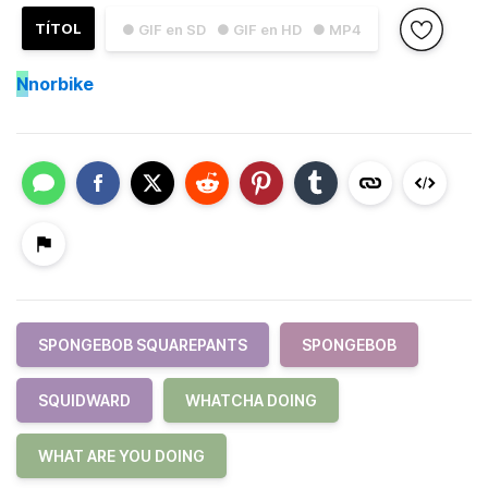
TÍTOL
● GIF en SD
● GIF en HD
● MP4
N
norbike
SPONGEBOB SQUAREPANTS
SPONGEBOB
SQUIDWARD
WHATCHA DOING
WHAT ARE YOU DOING