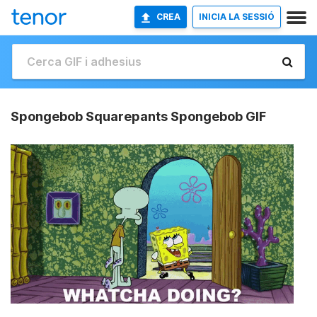
CREA
INICIA LA SESSIÓ
Spongebob Squarepants Spongebob GIF