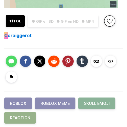
TÍTOL
● GIF en SD
● GIF en HD
● MP4
C
craiggerot
ROBLOX
ROBLOX MEME
SKULL EMOJI
REACTION