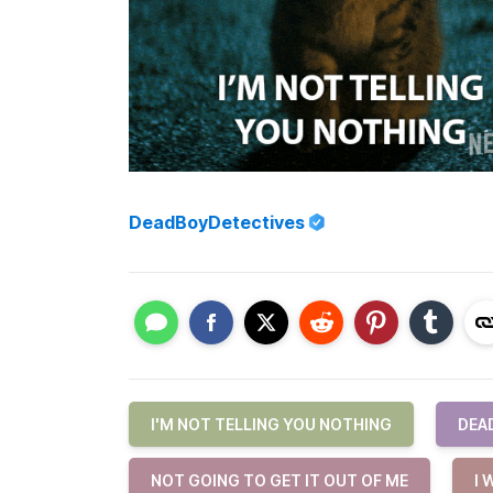
DeadBoyDetectives
I'M NOT TELLING YOU NOTHING
DEA
NOT GOING TO GET IT OUT OF ME
I 