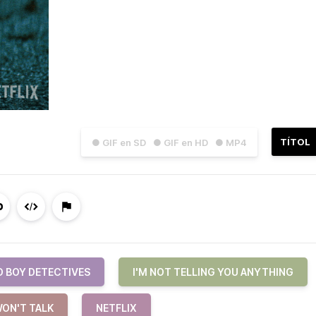
TÍTOL
● GIF en SD
● GIF en HD
● MP4
D BOY DETECTIVES
I'M NOT TELLING YOU ANYTHING
WON'T TALK
NETFLIX