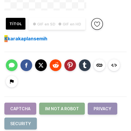
TÍTOL
● GIF en SD
● GIF en HD
K
karakaplansemih
CAPTCHA
IM NOT A ROBOT
PRIVACY
SECURITY