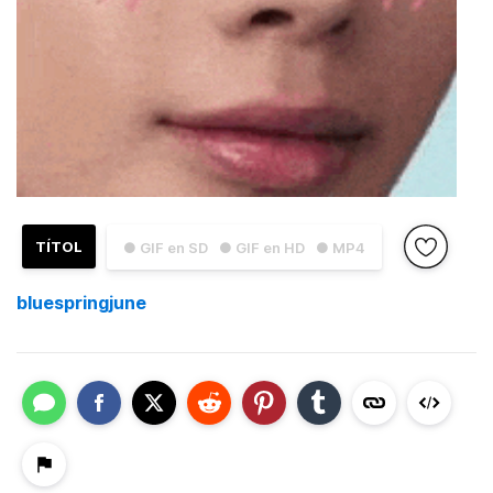
TÍTOL
● GIF en SD
● GIF en HD
● MP4
bluespringjune