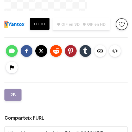
Y
Yantox
TÍTOL
● GIF en SD
● GIF en HD
2B
Comparteix l'URL