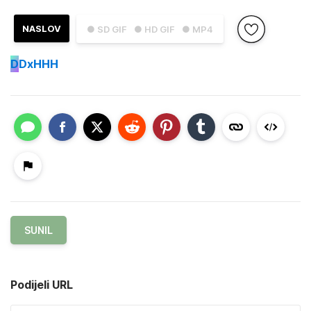
NASLOV
● SD GIF
● HD GIF
● MP4
D
DxHHH
SUNIL
Podijeli URL