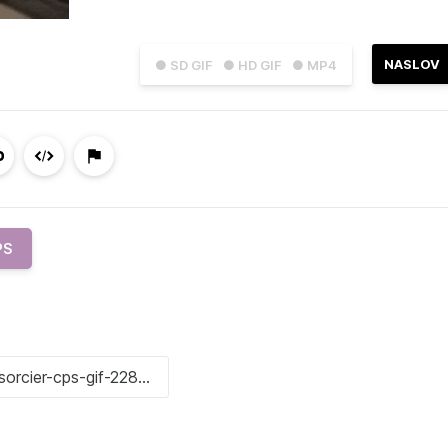
NASLOV
● SD GIF
● HD GIF
● MP4
PS