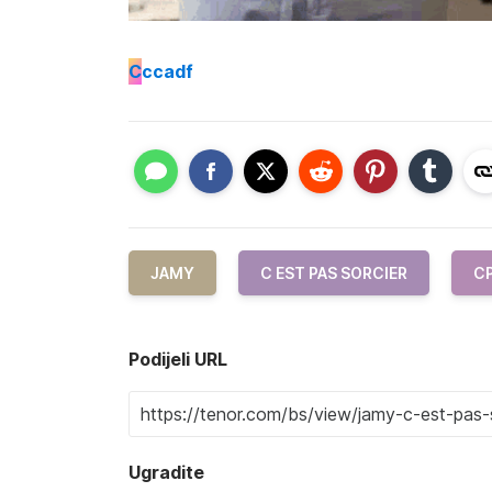
C
ccadf
JAMY
C EST PAS SORCIER
C
Podijeli URL
Ugradite