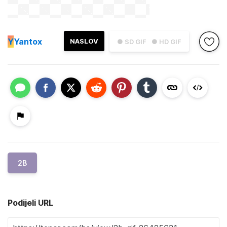
Y
Yantox
NASLOV
● SD GIF
● HD GIF
2B
Podijeli URL