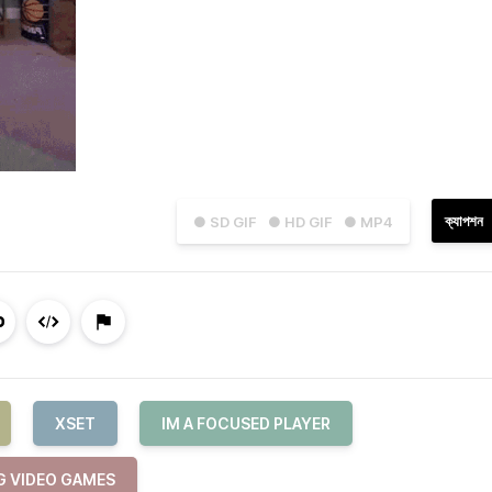
ক্যাপশন
● SD GIF
● HD GIF
● MP4
XSET
IM A FOCUSED PLAYER
G VIDEO GAMES