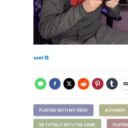
xset
PLAYING WITH MY XBOX
ALPHAKEP
IM TOTALLY INTO THE GAME
PLAYIN