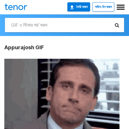
তৈরি করুন
সাইন-ইন করুন
Appurajosh GIF