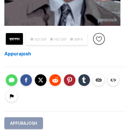
ক্যাপশন
● SD GIF
● HD GIF
● MP4
Appurajosh
APPURAJOSH