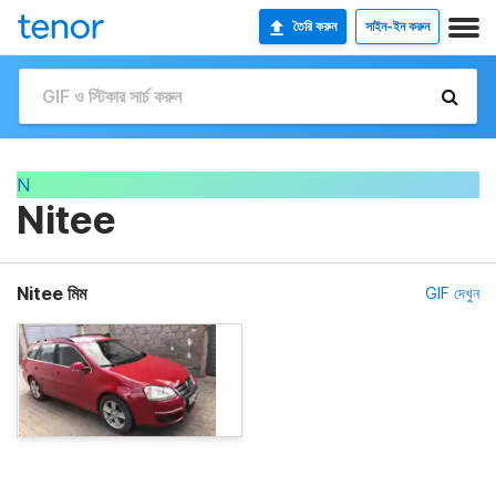
তৈরি করুন
সাইন-ইন করুন
N
Nitee
Nitee মিম
GIF দেখুন