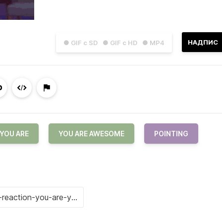
НАДПИС
● GIF с SD
● GIF с HD
● MP4
YOU ARE
YOU ARE AWESOME
POINTING