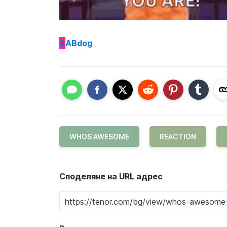
A
ABdog
WHOS AWESOME
REACTION
Споделяне на URL адрес