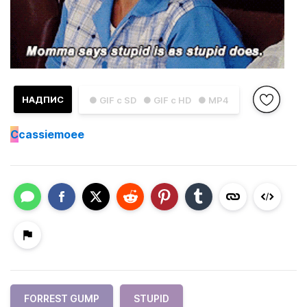
НАДПИС
● GIF с SD
● GIF с HD
● MP4
C
cassiemoee
FORREST GUMP
STUPID