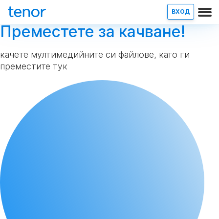
ВХОД
Преместете за качване!
качете мултимедийните си файлове, като ги
преместите тук