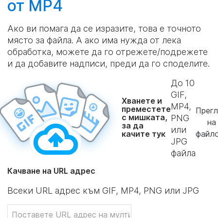
от MP4
Ако ви помага да се изразите, това е точното
място за файла. А ако има нужда от лека
обработка, можете да го отрежете/подрежете
и да добавите надписи, преди да го споделите.
До
10
GIF,
Хванете и
MP4,
преместете
Прег
с мишката,
PNG
на
за да
или
качите тук
файл
JPG
файла
Качване на URL адрес
Всеки URL адрес към GIF, MP4, PNG или JPG