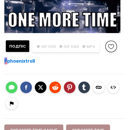
ПОДПІС
● GIF (SD)
● GIF (HD)
● MP4
P
phoenixtroll