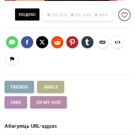
ПОДПІС
● GIF (SD)
● GIF (HD)
● MP4
FRIENDS
JANICE
OMG
OH MY GOD
Абагуліць URL-адрас