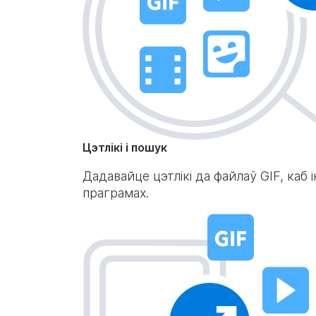
Цэтлікі і пошук
Дадавайце цэтлікі да файлаў GIF, каб і
праграмах.