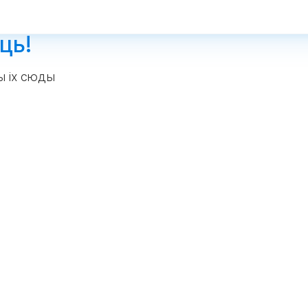
ць!
ы іх сюды