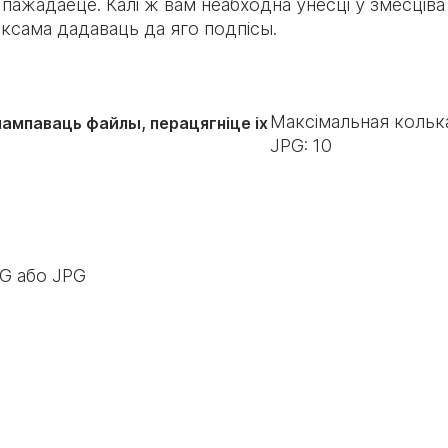
 пажадаеце. Калі ж вам неабходна ўнесці ў змесців
аксама дадаваць да яго подпісы.
Максімальная кольк
пампаваць файлы, перацягніце іх
JPG:
10
NG або JPG