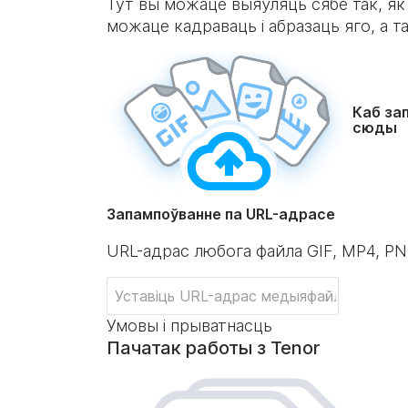
Тут вы можаце выяўляць сябе так, як
можаце кадраваць і абразаць яго, а т
Каб за
сюды
Запампоўванне па URL-адрасе
URL-адрас любога файла GIF, MP4, P
Умовы і прыватнасць
Пачатак работы з Tenor