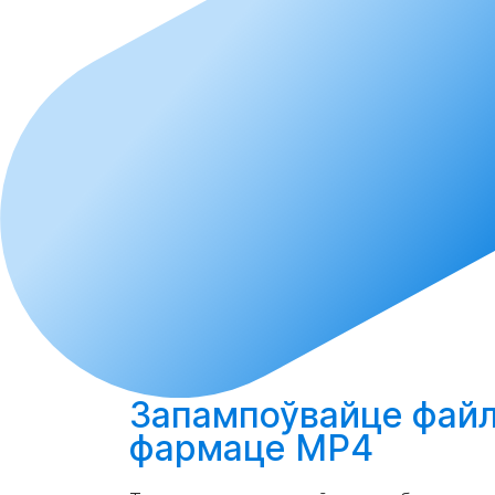
Запампоўвайце
файл
фармаце MP4