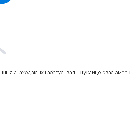
ншыя знаходзілі іх і абагульвалі. Шукайце сваё змесц