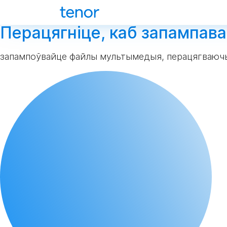
Перацягніце, каб запампава
запампоўвайце файлы мультымедыя, перацягваюч