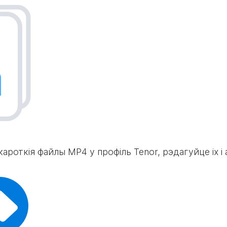
роткія файлы MP4 у профіль Tenor, рэдагуйце іх і а