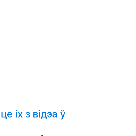
йце
іх з відэа ў