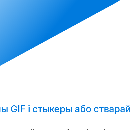
ы GIF і стыкеры або
ствара