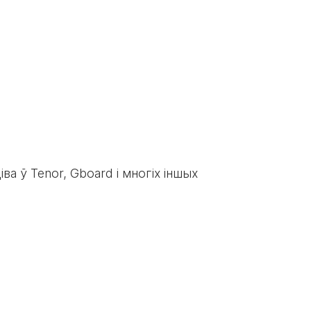
іва ў Tenor, Gboard і многіх іншых