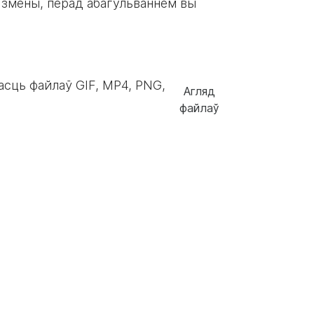
а змены, перад абагульваннем вы
асць файлаў GIF, MP4, PNG,
Агляд
файлаў