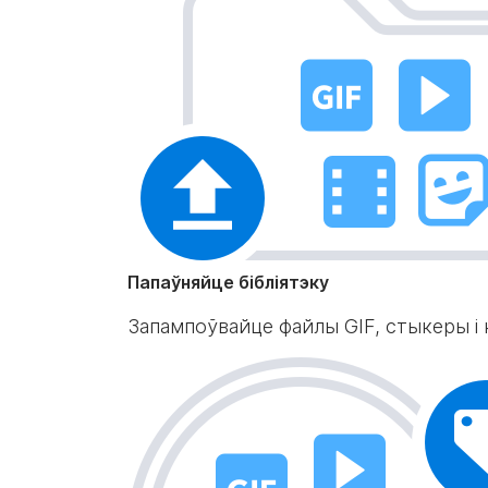
Папаўняйце бібліятэку
Запампоўвайце файлы GIF, стыкеры і ка