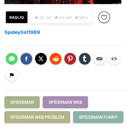
BAŞLIQ
● SD GIF
● HD GIF
● MP4
SpideyGirl1989
SPIDERMAN
SPIDERMAN WEB
SPIDERMAN WEB PROBLEM
SPIDERMAN FUNNY