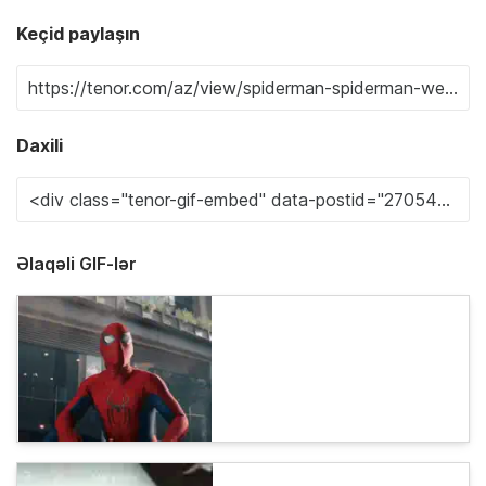
Keçid paylaşın
Daxili
Əlaqəli GIF-lər