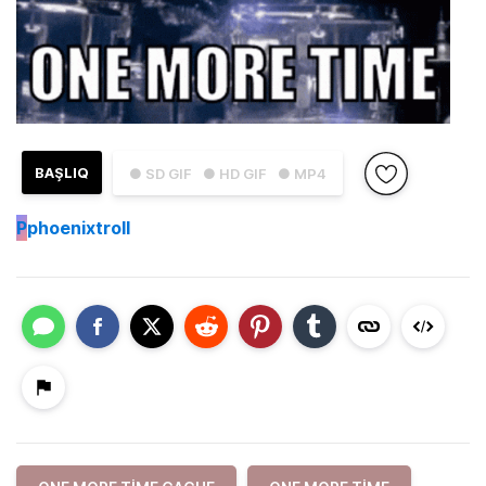
BAŞLIQ
● SD GIF
● HD GIF
● MP4
P
phoenixtroll