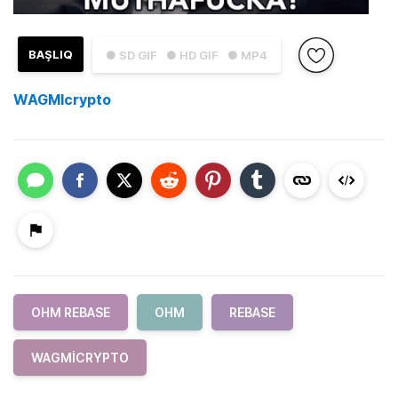
BAŞLIQ
● SD GIF
● HD GIF
● MP4
WAGMIcrypto
OHM REBASE
OHM
REBASE
WAGMICRYPTO