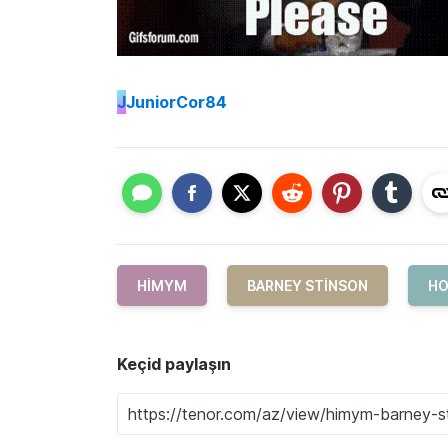
J
JuniorCor84
HIMYM
BARNEY STINSON
HO
Keçid paylaşın