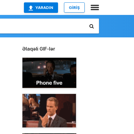
YARADIN
GİRİŞ
Əlaqəli GIF-lər