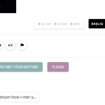
BAŞLIQ
● SD GIF
● HD GIF
● MP4
W I MET YOUR MOTHER
PLEASE