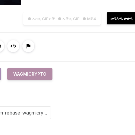
መግለጫ ጽሁፍ
● ኤስዲ GIFዎች
● ኤችዲ GIF
● MP4
WAGMICRYPTO