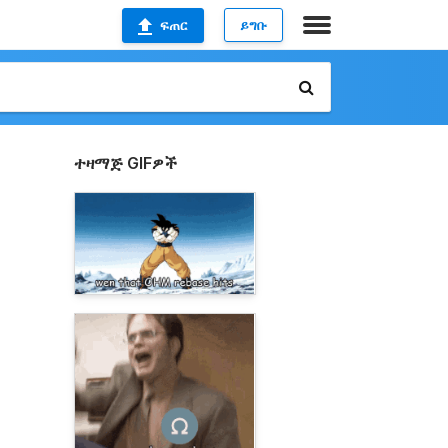
ፍጠር
ይግቡ
ተዛማጅ GIFዎች